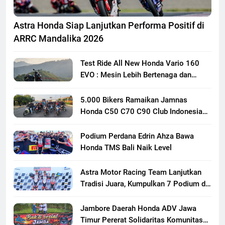
Astra Honda Siap Lanjutkan Performa Positif di
ARRC Mandalika 2026
Test Ride All New Honda Vario 160
EVO : Mesin Lebih Bertenaga dan
Responsif
5.000 Bikers Ramaikan Jamnas
Honda C50 C70 C90 Club Indonesia
XXIII di Mojokerto, Perkuat
Persaudaraan Pecinta Motor Klasik
Podium Perdana Edrin Ahza Bawa
Honda
Honda TMS Bali Naik Level
Astra Motor Racing Team Lanjutkan
Tradisi Juara, Kumpulkan 7 Podium di
Mandalika Racing Series Putaran ke 3
Jambore Daerah Honda ADV Jawa
Timur Pererat Solidaritas Komunitas