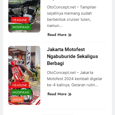
OtoConcept.net – Tampilan
sejatinya memang sudah
berbentuk cruiser tulen,
HEADLINE
namun…
MODIFIKASI
Read More
Jakarta Motofest
Ngabuburide Sekaligus
Berbagi
OtoConcept.net – Jakarta
Motofest 2024 kembali digelar
ke-4 kalinya. Gelaran rutin…
HEADLINE
MODIFIKASI
Read More
UMUM