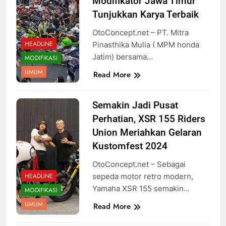
Modifikator Jawa Timur
Tunjukkan Karya Terbaik
OtoConcept.net – PT. Mitra
HEADLINE
Pinasthika Mulia ( MPM honda
Jatim) bersama…
MODIFIKASI
UMUM
Read More
Semakin Jadi Pusat
Perhatian, XSR 155 Riders
Union Meriahkan Gelaran
Kustomfest 2024
OtoConcept.net – Sebagai
HEADLINE
sepeda motor retro modern,
Yamaha XSR 155 semakin…
MODIFIKASI
UMUM
Read More