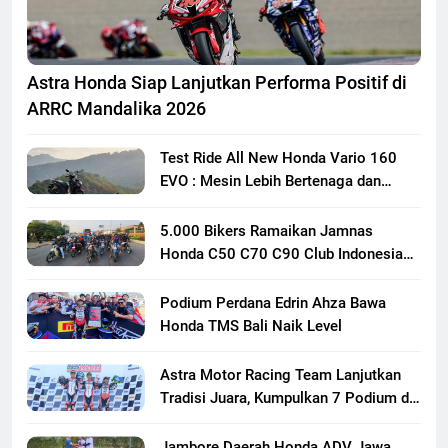
Astra Honda Siap Lanjutkan Performa Positif di
ARRC Mandalika 2026
Test Ride All New Honda Vario 160
EVO : Mesin Lebih Bertenaga dan
Responsif
5.000 Bikers Ramaikan Jamnas
Honda C50 C70 C90 Club Indonesia
XXIII di Mojokerto, Perkuat
Persaudaraan Pecinta Motor Klasik
Podium Perdana Edrin Ahza Bawa
Honda
Honda TMS Bali Naik Level
Astra Motor Racing Team Lanjutkan
Tradisi Juara, Kumpulkan 7 Podium di
Mandalika Racing Series Putaran ke 3
Jambore Daerah Honda ADV Jawa