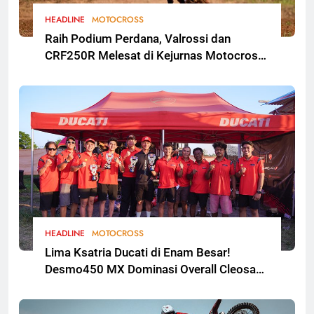
HEADLINE
MOTOCROSS
Raih Podium Perdana, Valrossi dan
CRF250R Melesat di Kejurnas Motocross
Bekasi
HEADLINE
MOTOCROSS
Lima Ksatria Ducati di Enam Besar!
Desmo450 MX Dominasi Overall Cleosa
Series Championship 2026 Round 2