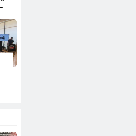
en
ir
a
k