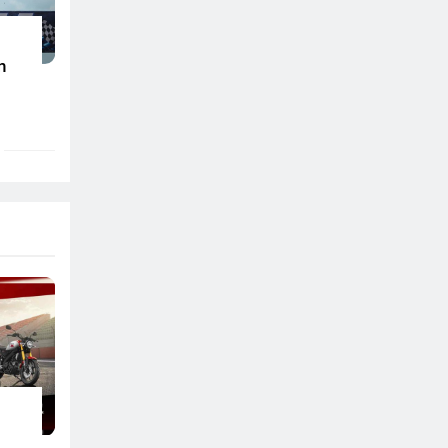
n
Di
026