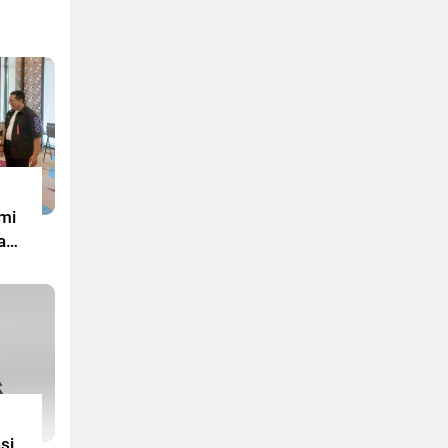
smi
mi
a
r
si