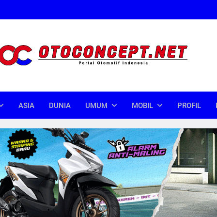
oncept
donesia
ASIA
DUNIA
UMUM
MOBIL
PROFIL