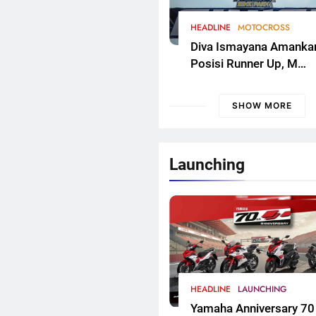
HEADLINE
MOTOCROSS
Diva Ismayana Amanka
Posisi Runner Up, M
Zidane Fokus Adaptasi 
Kualifikasi FMSCT
SHOW MORE
Thailand Motocross 2
Round 7
Launching
HEADLINE
LAUNCHING
Yamaha Anniversary 70