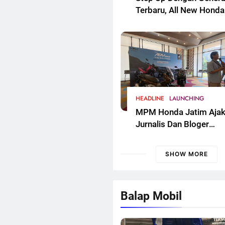
Terbaru, All New Honda
Vario 125 Semakin Ker
Dan Sporti. Segera Had
Untuk Masyarakat Jaw
Timur
HEADLINE
LAUNCHING
MPM Honda Jatim Aja
Jurnalis Dan Bloger
Surabaya Bedah
Tekhnologi New Honda
SHOW MORE
ADV 160
Balap Mobil