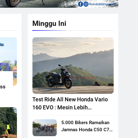
Minggu Ini
oss
Test Ride All New Honda Vario
160 EVO : Mesin Lebih
Bertenaga Dan Responsif
5.000 Bikers Ramaikan
Jamnas Honda C50 C70
C90 Club Indonesia XXIII