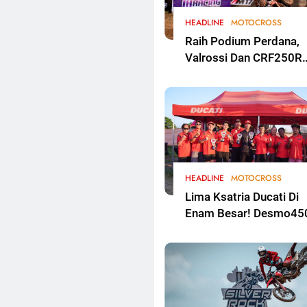
HEADLINE
MOTOCROSS
Raih Podium Perdana,
Valrossi Dan CRF250R
Melesat Di Kejurnas
Motocross Bekasi
HEADLINE
MOTOCROSS
Lima Ksatria Ducati Di
Enam Besar! Desmo45
MX Dominasi Overall
Cleosa Series
Championship 2026
Round 2