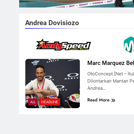
Andrea Dovisiozo
Marc Marquez Be
OtoConcept.[net – Itu
Dilontarkan Mantan 
Andrea…
Read More
ALL
HEADLINE