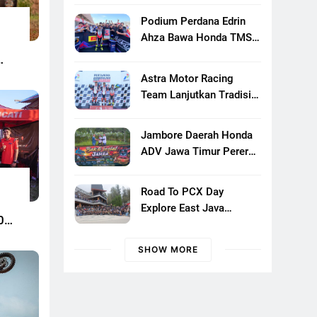
Di Mojokerto, Perkuat
Podium Perdana Edrin
Persaudaraan Pecinta
Ahza Bawa Honda TMS
Motor Klasik Honda
Bali Naik Level
Astra Motor Racing
Team Lanjutkan Tradisi
Juara, Kumpulkan 7
Podium Di Mandalika
Jambore Daerah Honda
Racing Series Putaran Ke
ADV Jawa Timur Pererat
3
Solidaritas Komunitas
Lewat Riding, Edukasi,
Road To PCX Day
Dan Aksi Sosial Di
Explore East Java
Banyuwangi
0
Satukan Ratusan Pecinta
Honda PCX Menuju
SHOW MORE
Bromo