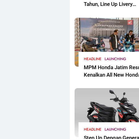
Tahun, Line Up Livery
Ikonik Edisi Spesial Re
Mengaspal
HEADLINE
LAUNCHING
MPM Honda Jatim Res
Kenalkan All New Hond
Vario 125 Di Jawa Timu
HEADLINE
LAUNCHING
Step Up Dengan Genera