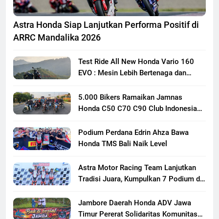
Astra Honda Siap Lanjutkan Performa Positif di
ARRC Mandalika 2026
Test Ride All New Honda Vario 160
EVO : Mesin Lebih Bertenaga dan
Responsif
5.000 Bikers Ramaikan Jamnas
Honda C50 C70 C90 Club Indonesia
XXIII di Mojokerto, Perkuat
Persaudaraan Pecinta Motor Klasik
Podium Perdana Edrin Ahza Bawa
Honda
Honda TMS Bali Naik Level
Astra Motor Racing Team Lanjutkan
Tradisi Juara, Kumpulkan 7 Podium di
Mandalika Racing Series Putaran ke 3
Jambore Daerah Honda ADV Jawa
Timur Pererat Solidaritas Komunitas