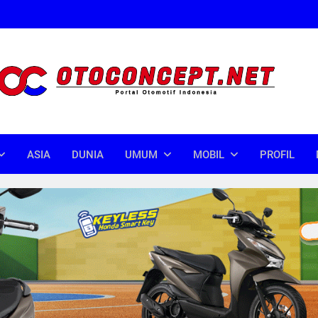
oncept
donesia
ASIA
DUNIA
UMUM
MOBIL
PROFIL