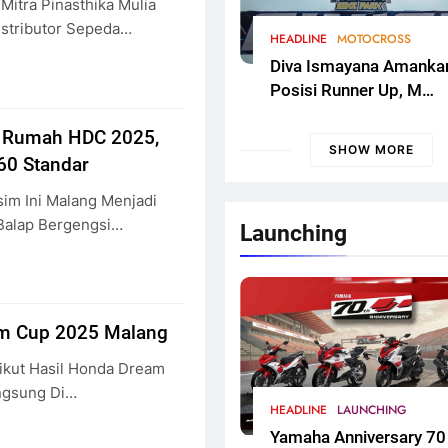
Mitra Pinasthika Mulia
stributor Sepeda…
HEADLINE
MOTOCROSS
Diva Ismayana Amanka
Posisi Runner Up, M
Zidane Fokus Adaptasi 
n Rumah HDC 2025,
Kualifikasi FMSCT
SHOW MORE
60 Standar
Thailand Motocross 2
Round 7
im Ini Malang Menjadi
Balap Bergengsi…
Launching
am Cup 2025 Malang
ikut Hasil Honda Dream
ngsung Di…
HEADLINE
LAUNCHING
Yamaha Anniversary 70