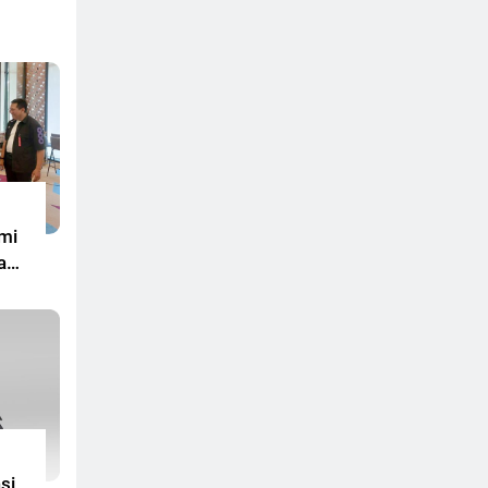
smi
mi
a
r
si