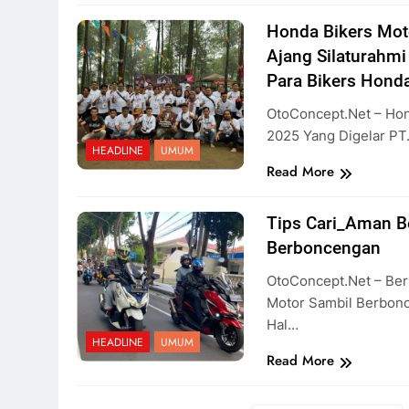
Honda Bikers Mo
Ajang Silaturahm
Para Bikers Hond
OtoConcept.net – Ho
2025 Yang Digelar PT
HEADLINE
UMUM
Read More
Tips Cari_Aman B
Berboncengan
OtoConcept.net – Be
Motor Sambil Berbon
Hal…
HEADLINE
UMUM
Read More