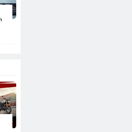
n
Di
026