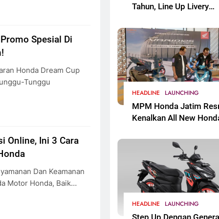
Tahun, Line Up Livery
Ikonik Edisi Spesial Re
Mengaspal
 Promo Spesial Di
!
laran Honda Dream Cup
itunggu-Tunggu
HEADLINE
LAUNCHING
MPM Honda Jatim Res
Kenalkan All New Hond
Vario 125 Di Jawa Timu
 Online, Ini 3 Cara
 Honda
enyamanan Dan Keamanan
a Motor Honda, Baik…
HEADLINE
LAUNCHING
Step Up Dengan Genera