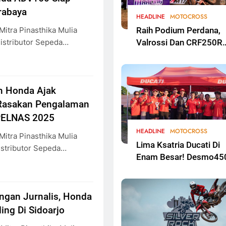
rabaya
HEADLINE
MOTOCROSS
itra Pinasthika Mulia
Raih Podium Perdana,
istributor Sepeda…
Valrossi Dan CRF250R
Melesat Di Kejurnas
Motocross Bekasi
 Honda Ajak
Rasakan Pengalaman
RPELNAS 2025
HEADLINE
MOTOCROSS
itra Pinasthika Mulia
Lima Ksatria Ducati Di
stributor Sepeda…
Enam Besar! Desmo45
MX Dominasi Overall
Cleosa Series
Championship 2026
engan Jurnalis, Honda
Round 2
ing Di Sidoarjo