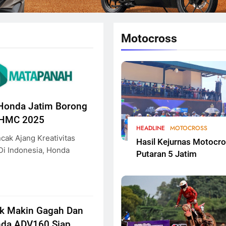
Motocross
Honda Jatim Borong
i HMC 2025
HEADLINE
MOTOCROSS
cak Ajang Kreativitas
Hasil Kejurnas Motocr
Di Indonesia, Honda
Putaran 5 Jatim
ik Makin Gagah Dan
nda ADV160 Siap