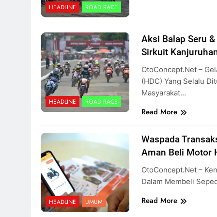
HEADLINE
ROAD RACE
Aksi Balap Seru &
Sirkuit Kanjuruhan
OtoConcept.net – Ge
(HDC) Yang Selalu D
Masyarakat…
HEADLINE
ROAD RACE
Read More
Waspada Transaksi
Aman Beli Motor
OtoConcept.net – K
Dalam Membeli Seped
Read More
HEADLINE
UMUM