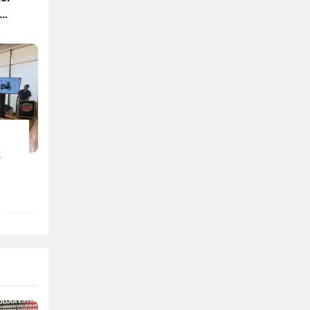
en
ir
a
k