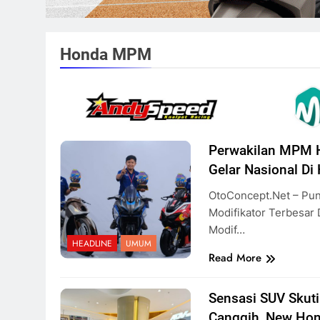
Honda MPM
Perwakilan MPM 
Gelar Nasional D
OtoConcept.net – Pun
Modifikator Terbesar 
Modif…
HEADLINE
UMUM
Read More
Sensasi SUV Skut
Canggih, New Ho