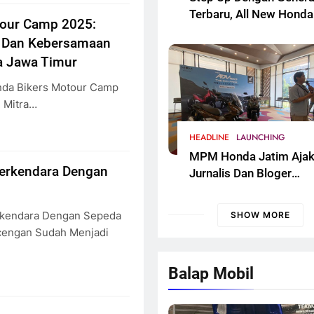
Terbaru, All New Honda
tour Camp 2025:
Vario 125 Semakin Ker
i Dan Kebersamaan
Dan Sporti. Segera Had
a Jawa Timur
Untuk Masyarakat Jaw
Timur
nda Bikers Motour Camp
. Mitra…
HEADLINE
LAUNCHING
MPM Honda Jatim Aja
erkendara Dengan
Jurnalis Dan Bloger
Surabaya Bedah
Tekhnologi New Honda
rkendara Dengan Sepeda
SHOW MORE
ADV 160
cengan Sudah Menjadi
Balap Mobil