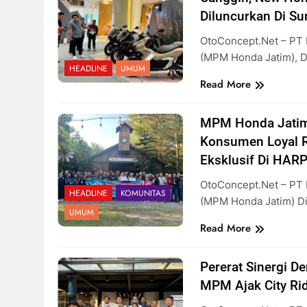
Diluncurkan Di Su
OtoConcept.net – PT M
(MPM Honda Jatim), D
HEADLINE
UMUM
Read More
MPM Honda Jatim
Konsumen Loyal 
Eksklusif Di HA
OtoConcept.net – PT M
HEADLINE
KOMUNITAS
(MPM Honda Jatim) Di
UMUM
Read More
Pererat Sinergi D
MPM Ajak City Rid