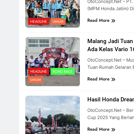
OtoConcept.net – PT. 
(MPM Honda Jatim) Di
Read More
HEADLINE
UMUM
Malang Jadi Tua
Ada Kelas Vario 1
OtoConcept.net – Mus
Tuan Rumah Gelaran 
HEADLINE
ROAD RACE
Read More
UMUM
Hasil Honda Dre
OtoConcept.net – Ber
Cup 2025 Yang Berla
Read More