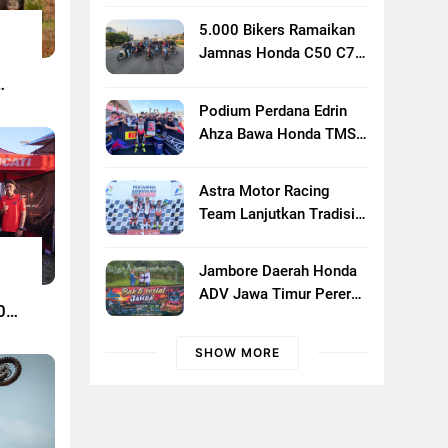
Responsif
5.000 Bikers Ramaikan
Jamnas Honda C50 C70
C90 Club Indonesia XXIII
Di Mojokerto, Perkuat
Podium Perdana Edrin
Persaudaraan Pecinta
Ahza Bawa Honda TMS
Motor Klasik Honda
Bali Naik Level
Astra Motor Racing
Team Lanjutkan Tradisi
Juara, Kumpulkan 7
Podium Di Mandalika
Jambore Daerah Honda
Racing Series Putaran Ke
ADV Jawa Timur Pererat
3
0
Solidaritas Komunitas
Lewat Riding, Edukasi,
SHOW MORE
Dan Aksi Sosial Di
Banyuwangi