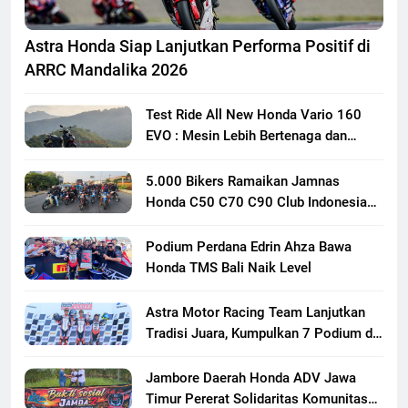
Astra Honda Siap Lanjutkan Performa Positif di
ARRC Mandalika 2026
Test Ride All New Honda Vario 160
EVO : Mesin Lebih Bertenaga dan
Responsif
5.000 Bikers Ramaikan Jamnas
Honda C50 C70 C90 Club Indonesia
XXIII di Mojokerto, Perkuat
Persaudaraan Pecinta Motor Klasik
Podium Perdana Edrin Ahza Bawa
Honda
Honda TMS Bali Naik Level
Astra Motor Racing Team Lanjutkan
Tradisi Juara, Kumpulkan 7 Podium di
Mandalika Racing Series Putaran ke 3
Jambore Daerah Honda ADV Jawa
Timur Pererat Solidaritas Komunitas