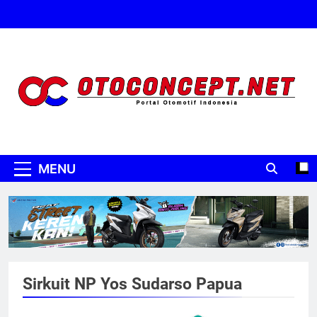
Skip
to
content
Oto Concept
Portal Otomotif Indonesia
MENU
Sirkuit NP Yos Sudarso Papua