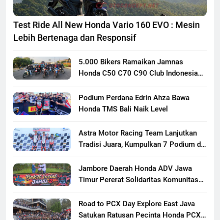
Test Ride All New Honda Vario 160 EVO : Mesin
Lebih Bertenaga dan Responsif
5.000 Bikers Ramaikan Jamnas
Honda C50 C70 C90 Club Indonesia
XXIII di Mojokerto, Perkuat
Persaudaraan Pecinta Motor Klasik
Podium Perdana Edrin Ahza Bawa
Honda
Honda TMS Bali Naik Level
Astra Motor Racing Team Lanjutkan
Tradisi Juara, Kumpulkan 7 Podium di
Mandalika Racing Series Putaran ke 3
Jambore Daerah Honda ADV Jawa
Timur Pererat Solidaritas Komunitas
Lewat Riding, Edukasi, dan Aksi Sosial
di Banyuwangi
Road to PCX Day Explore East Java
Satukan Ratusan Pecinta Honda PCX