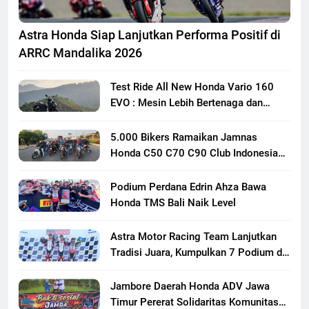
Astra Honda Siap Lanjutkan Performa Positif di
ARRC Mandalika 2026
Test Ride All New Honda Vario 160
EVO : Mesin Lebih Bertenaga dan
Responsif
5.000 Bikers Ramaikan Jamnas
Honda C50 C70 C90 Club Indonesia
XXIII di Mojokerto, Perkuat
Persaudaraan Pecinta Motor Klasik
Podium Perdana Edrin Ahza Bawa
Honda
Honda TMS Bali Naik Level
Astra Motor Racing Team Lanjutkan
Tradisi Juara, Kumpulkan 7 Podium di
Mandalika Racing Series Putaran ke 3
Jambore Daerah Honda ADV Jawa
Timur Pererat Solidaritas Komunitas