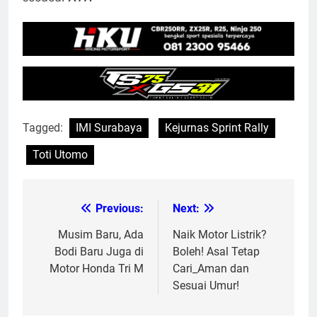
Tagged:
IMI Surabaya
Kejurnas Sprint Rally
Toti Utomo
Previous:
Next:
Post
navigation
Musim Baru, Ada
Naik Motor Listrik?
Bodi Baru Juga di
Boleh! Asal Tetap
Motor Honda Tri M
Cari_Aman dan
Sesuai Umur!