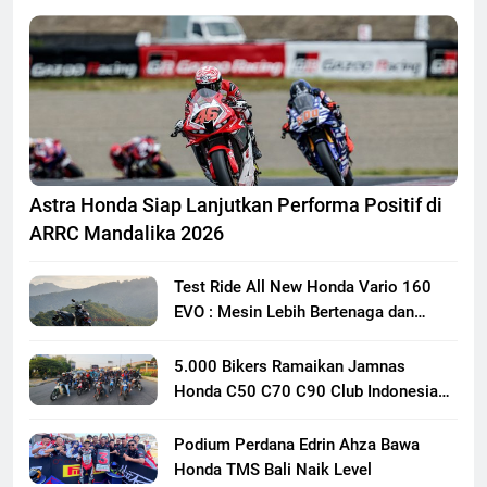
Astra Honda Siap Lanjutkan Performa Positif di
ARRC Mandalika 2026
Test Ride All New Honda Vario 160
EVO : Mesin Lebih Bertenaga dan
Responsif
5.000 Bikers Ramaikan Jamnas
Honda C50 C70 C90 Club Indonesia
XXIII di Mojokerto, Perkuat
Persaudaraan Pecinta Motor Klasik
Podium Perdana Edrin Ahza Bawa
Honda
Honda TMS Bali Naik Level