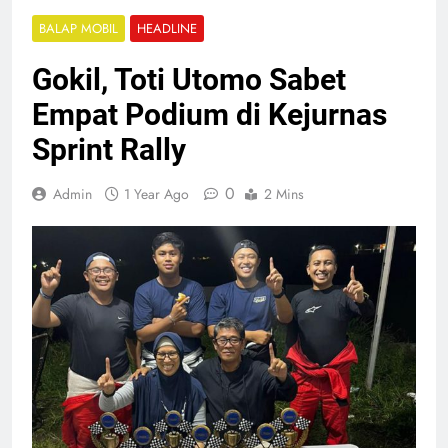
BALAP MOBIL
HEADLINE
Gokil, Toti Utomo Sabet
Empat Podium di Kejurnas
Sprint Rally
0
Admin
1 Year Ago
2 Mins