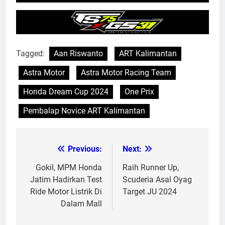
Tagged:
Aan Riswanto
ART Kalimantan
Astra Motor
Astra Motor Racing Team
Honda Dream Cup 2024
One Prix
Pembalap Novice ART Kalimantan
Previous:
Next:
Post
navigation
Gokil, MPM Honda
Raih Runner Up,
Jatim Hadirkan Test
Scuderia Asal Oyag
Ride Motor Listrik Di
Target JU 2024
Dalam Mall