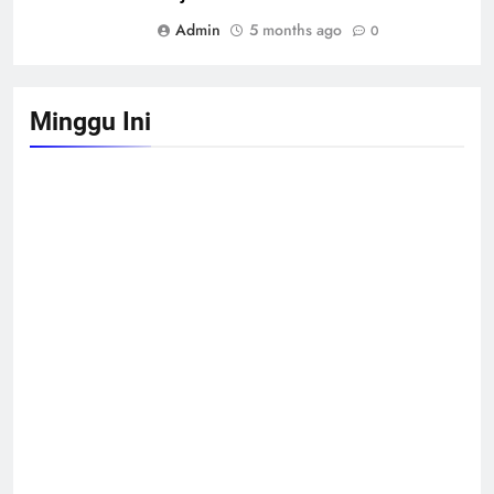
Admin
5 months ago
0
Minggu Ini
Astra Honda Siap Lanjutkan Performa Positif di
ARRC Mandalika 2026