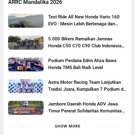
ARRC Mandalika 2026
Test Ride All New Honda Vario 160
EVO : Mesin Lebih Bertenaga dan
Responsif
5.000 Bikers Ramaikan Jamnas
Honda C50 C70 C90 Club Indonesia
XXIII di Mojokerto, Perkuat
Persaudaraan Pecinta Motor Klasik
Podium Perdana Edrin Ahza Bawa
Honda
Honda TMS Bali Naik Level
Astra Motor Racing Team Lanjutkan
Tradisi Juara, Kumpulkan 7 Podium di
Mandalika Racing Series Putaran ke 3
Jambore Daerah Honda ADV Jawa
Timur Pererat Solidaritas Komunitas
Lewat Riding, Edukasi, dan Aksi Sosial
di Banyuwangi
SHOW MORE