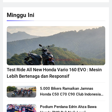
Minggu Ini
Test Ride All New Honda Vario 160 EVO : Mesin
Lebih Bertenaga dan Responsif
5.000 Bikers Ramaikan Jamnas
Honda C50 C70 C90 Club Indonesia
XXIII di Mojokerto, Perkuat
Persaudaraan Pecinta Motor Klasik
Podium Perdana Edrin Ahza Bawa
Honda