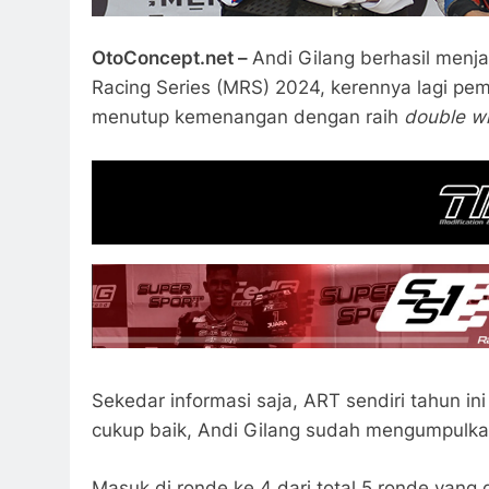
OtoConcept.net –
Andi Gilang berhasil menj
Racing Series (MRS) 2024, kerennya lagi pe
menutup kemenangan dengan raih
double w
Sekedar informasi saja, ART sendiri tahun i
cukup baik, Andi Gilang sudah mengumpulka
Masuk di ronde ke 4 dari total 5 ronde yang 