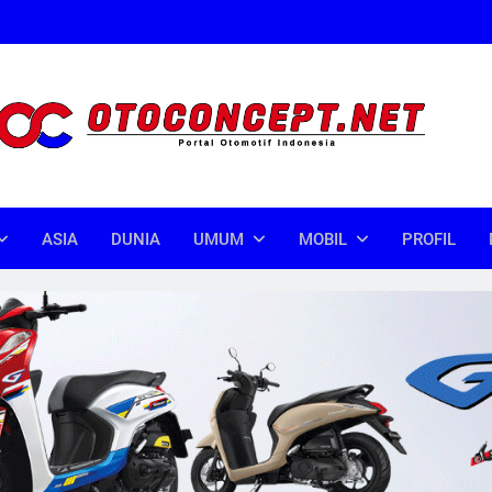
oncept
donesia
ASIA
DUNIA
UMUM
MOBIL
PROFIL