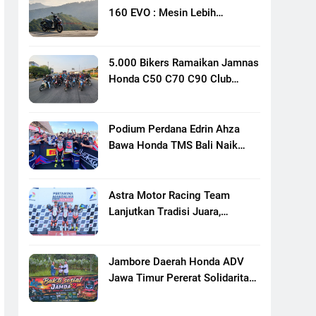
160 EVO : Mesin Lebih
Bertenaga Dan Responsif
5.000 Bikers Ramaikan Jamnas
Honda C50 C70 C90 Club
Indonesia XXIII Di Mojokerto,
Perkuat Persaudaraan Pecinta
Motor Klasik Honda
Podium Perdana Edrin Ahza
Bawa Honda TMS Bali Naik
Level
Astra Motor Racing Team
Lanjutkan Tradisi Juara,
Kumpulkan 7 Podium Di
Mandalika Racing Series
Putaran Ke 3
Jambore Daerah Honda ADV
Jawa Timur Pererat Solidaritas
Komunitas Lewat Riding,
Edukasi, Dan Aksi Sosial Di