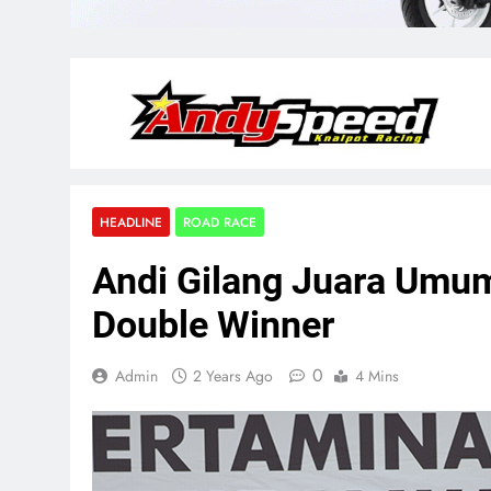
HEADLINE
ROAD RACE
Andi Gilang Juara Um
Double Winner
0
Admin
2 Years Ago
4 Mins