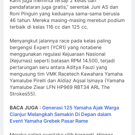
Kami juga meminta tersaji 2 kelas dan
pendafataran juga gratis,” serentak Juni AS dan
Roni Pinguin yang keduanya sama-sama berusia
46 tahun. Mereka masing-masing merebut podium
terbaik di kelas 116 cc dan 125 cc.
Menyangkut jalannya race pada kelas paling
bergengsi Expert (YCR1) yang notabene
menggunakan regulasi Kejuaraan Nasional
(Kejurnas) seperti batasan RPM 14.500, terjadi
pertarungan seru antara Aditya Fauzi yang
mengusung tim VMK Racetech Kawahara Yamaha
Yamalube Pirelli dan Aldiaz Aqsal Ismaya (Yamaha
Yamalube Ziear LFN HP969 RBT34 ARL The
Strokes55).
BACA JUGA :
Generasi 125 Yamaha Ajak Warga
Cianjur Melangkah Semakin Di Depan dalam
Event Yamaha Grebek Pasar Rame
Mereka saling overtake silih berganti. Hingga