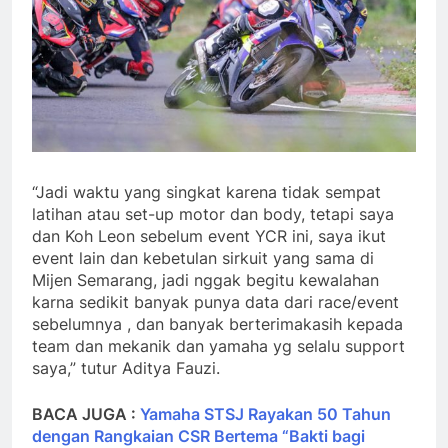
“Jadi waktu yang singkat karena tidak sempat
latihan atau set-up motor dan body, tetapi saya
dan Koh Leon sebelum event YCR ini, saya ikut
event lain dan kebetulan sirkuit yang sama di
Mijen Semarang, jadi nggak begitu kewalahan
karna sedikit banyak punya data dari race/event
sebelumnya , dan banyak berterimakasih kepada
team dan mekanik dan yamaha yg selalu support
saya,” tutur Aditya Fauzi.
BACA JUGA :
Yamaha STSJ Rayakan 50 Tahun
dengan Rangkaian CSR Bertema “Bakti bagi