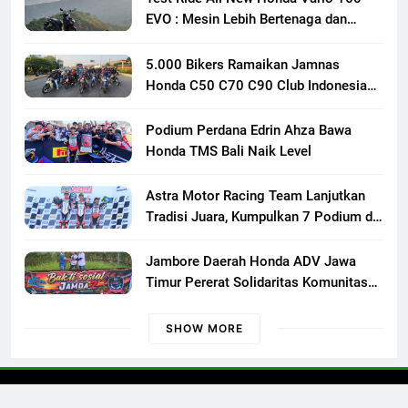
EVO : Mesin Lebih Bertenaga dan
Responsif
5.000 Bikers Ramaikan Jamnas
Honda C50 C70 C90 Club Indonesia
XXIII di Mojokerto, Perkuat
Persaudaraan Pecinta Motor Klasik
Podium Perdana Edrin Ahza Bawa
Honda
Honda TMS Bali Naik Level
Astra Motor Racing Team Lanjutkan
Tradisi Juara, Kumpulkan 7 Podium di
Mandalika Racing Series Putaran ke 3
Jambore Daerah Honda ADV Jawa
Timur Pererat Solidaritas Komunitas
Lewat Riding, Edukasi, dan Aksi Sosial
di Banyuwangi
SHOW MORE
Otoconcept © 2023 All Rights Reserved.