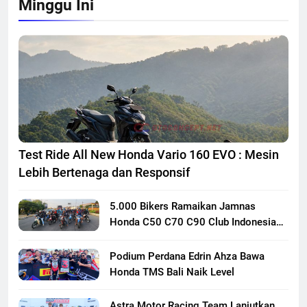
Minggu Ini
Test Ride All New Honda Vario 160 EVO : Mesin
Lebih Bertenaga dan Responsif
5.000 Bikers Ramaikan Jamnas
Honda C50 C70 C90 Club Indonesia
XXIII di Mojokerto, Perkuat
Persaudaraan Pecinta Motor Klasik
Podium Perdana Edrin Ahza Bawa
Honda
Honda TMS Bali Naik Level
Astra Motor Racing Team Lanjutkan