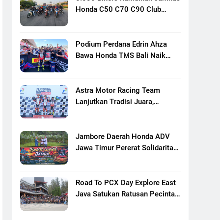
Honda C50 C70 C90 Club
Indonesia XXIII Di Mojokerto,
Perkuat Persaudaraan Pecinta
Motor Klasik Honda
Podium Perdana Edrin Ahza
Bawa Honda TMS Bali Naik
Level
Astra Motor Racing Team
Lanjutkan Tradisi Juara,
Kumpulkan 7 Podium Di
Mandalika Racing Series
Putaran Ke 3
Jambore Daerah Honda ADV
Jawa Timur Pererat Solidaritas
Komunitas Lewat Riding,
Edukasi, Dan Aksi Sosial Di
Banyuwangi
Road To PCX Day Explore East
Java Satukan Ratusan Pecinta
Honda PCX Menuju Bromo