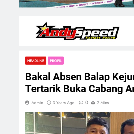
HEADLINE
PROFIL
Bakal Absen Balap Kejur
Tertarik Buka Cabang A
0
Admin
3 Years Ago
2 Mins