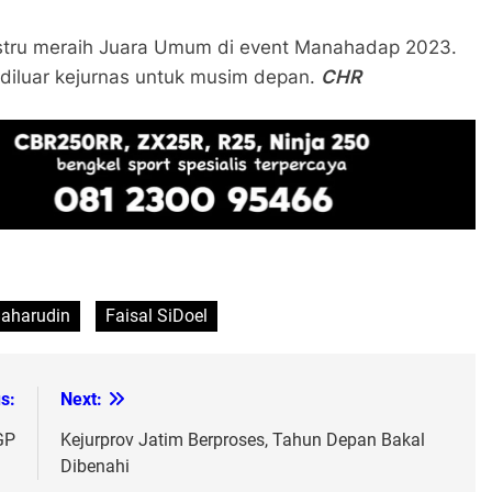
 justru meraih Juara Umum di event Manahadap 2023.
t diluar kejurnas untuk musim depan.
CHR
Baharudin
Faisal SiDoel
s:
Next: