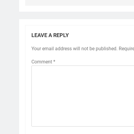
Post
navigation
Ini Dia Perjalanan Karier Pedro Acosta Ke Moto
LEAVE A REPLY
Your email address will not be published.
Requir
Comment
*