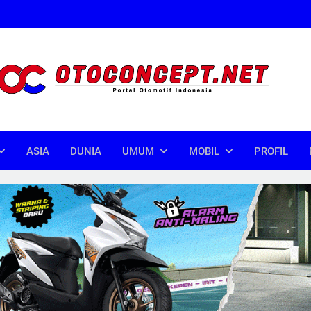
oncept
donesia
ASIA
DUNIA
UMUM
MOBIL
PROFIL