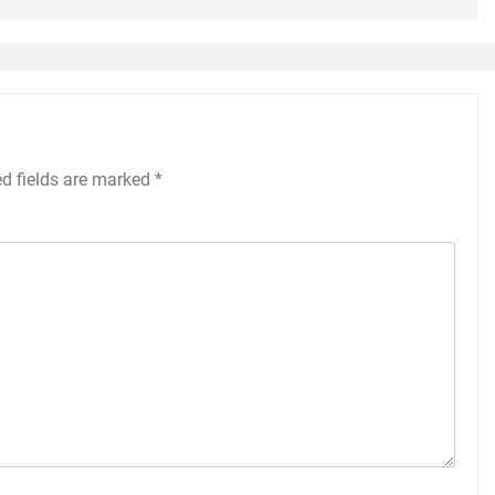
GP
Kejurprov Jatim Berproses, Tahun Depan Bakal
Dibenahi
ed fields are marked
*