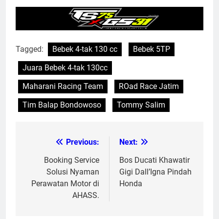
Tagged:
Bebek 4-tak 130 cc
Bebek 5TP
Juara Bebek 4-tak 130cc
Maharani Racing Team
ROad Race Jatim
Tim Balap Bondowoso
Tommy Salim
Previous:
Next:
Post
navigation
Booking Service
Bos Ducati Khawatir
Solusi Nyaman
Gigi Dall’Igna Pindah
Perawatan Motor di
Honda
AHASS.