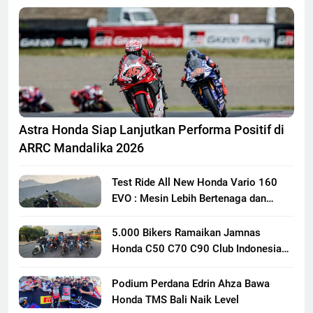
Astra Honda Siap Lanjutkan Performa Positif di
ARRC Mandalika 2026
Test Ride All New Honda Vario 160
EVO : Mesin Lebih Bertenaga dan
Responsif
5.000 Bikers Ramaikan Jamnas
Honda C50 C70 C90 Club Indonesia
XXIII di Mojokerto, Perkuat
Persaudaraan Pecinta Motor Klasik
Podium Perdana Edrin Ahza Bawa
Honda
Honda TMS Bali Naik Level