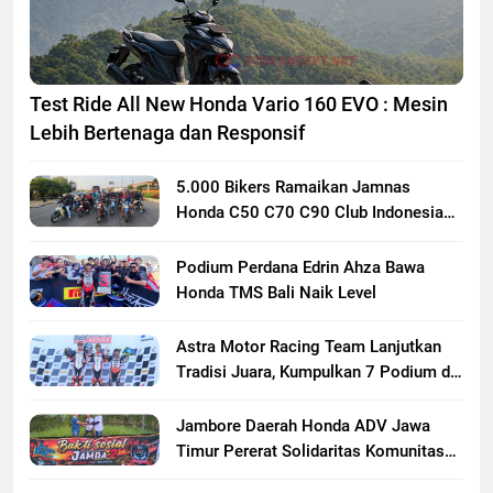
Test Ride All New Honda Vario 160 EVO : Mesin
Lebih Bertenaga dan Responsif
5.000 Bikers Ramaikan Jamnas
Honda C50 C70 C90 Club Indonesia
XXIII di Mojokerto, Perkuat
Persaudaraan Pecinta Motor Klasik
Podium Perdana Edrin Ahza Bawa
Honda
Honda TMS Bali Naik Level
Astra Motor Racing Team Lanjutkan
Tradisi Juara, Kumpulkan 7 Podium di
Mandalika Racing Series Putaran ke 3
Jambore Daerah Honda ADV Jawa
Timur Pererat Solidaritas Komunitas
Lewat Riding, Edukasi, dan Aksi Sosial