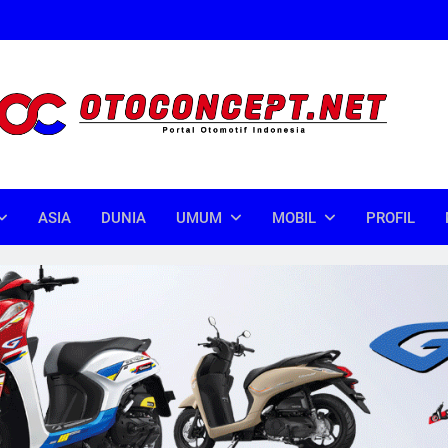
oncept
donesia
ASIA
DUNIA
UMUM
MOBIL
PROFIL