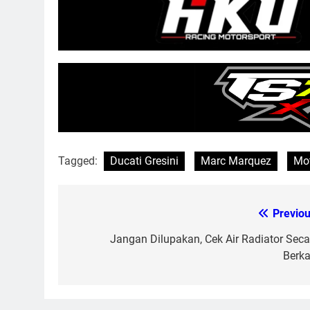
Tagged:
Ducati Gresini
Marc Marquez
Mo
Previou
Post
navigation
Jangan Dilupakan, Cek Air Radiator Seca
Berka