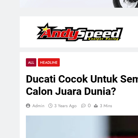
ALL
HEADLINE
Ducati Cocok Untuk Se
Calon Juara Dunia?
0
Admin
3 Years Ago
3 Mins