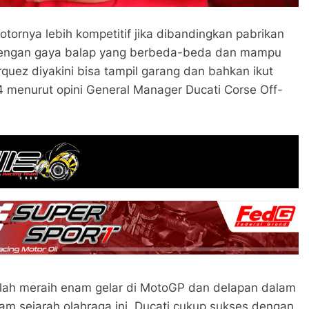
tornya lebih kompetitif jika dibandingkan pabrikan
der dengan gaya balap yang berbeda-beda dan mampu
quez diyakini bisa tampil garang dan bahkan ikut
menurut opini General Manager Ducati Corse Off-
 telah meraih enam gelar di MotoGP dan delapan dalam
alam sejarah olahraga ini. Ducati cukup sukses dengan