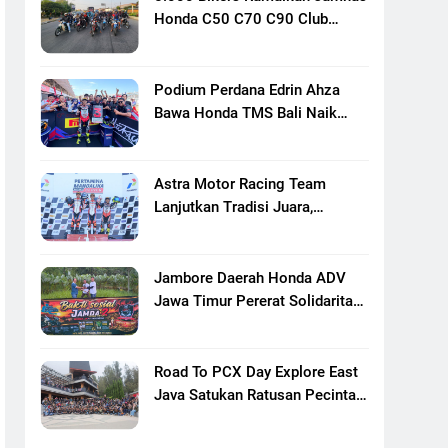
Honda C50 C70 C90 Club
Indonesia XXIII Di Mojokerto,
Perkuat Persaudaraan Pecinta
Motor Klasik Honda
Podium Perdana Edrin Ahza
Bawa Honda TMS Bali Naik
Level
Astra Motor Racing Team
Lanjutkan Tradisi Juara,
Kumpulkan 7 Podium Di
Mandalika Racing Series
Putaran Ke 3
Jambore Daerah Honda ADV
Jawa Timur Pererat Solidaritas
Komunitas Lewat Riding,
Edukasi, Dan Aksi Sosial Di
Banyuwangi
Road To PCX Day Explore East
Java Satukan Ratusan Pecinta
Honda PCX Menuju Bromo