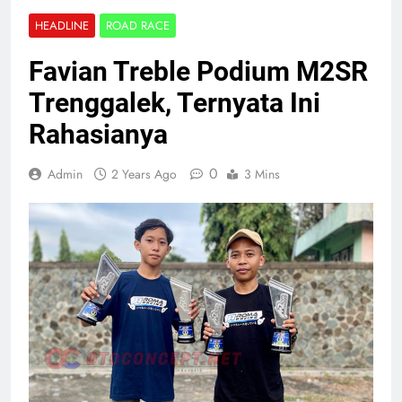
HEADLINE
ROAD RACE
Favian Treble Podium M2SR
Trenggalek, Ternyata Ini
Rahasianya
0
Admin
2 Years Ago
3 Mins