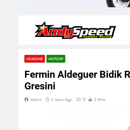
HEADLINE
MOTOGP
Fermin Aldeguer Bidik 
Gresini
0
Admin
2 Years Ago
2 Mins