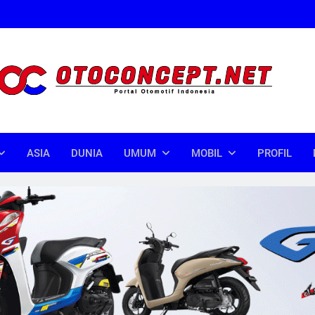
oncept
donesia
ASIA
DUNIA
UMUM
MOBIL
PROFIL