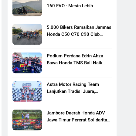
160 EVO : Mesin Lebih
Bertenaga Dan Responsif
5.000 Bikers Ramaikan Jamnas
Honda C50 C70 C90 Club
Indonesia XXIII Di Mojokerto,
Perkuat Persaudaraan Pecinta
Motor Klasik Honda
Podium Perdana Edrin Ahza
Bawa Honda TMS Bali Naik
Level
Astra Motor Racing Team
Lanjutkan Tradisi Juara,
Kumpulkan 7 Podium Di
Mandalika Racing Series
Putaran Ke 3
Jambore Daerah Honda ADV
Jawa Timur Pererat Solidaritas
Komunitas Lewat Riding,
Edukasi, Dan Aksi Sosial Di