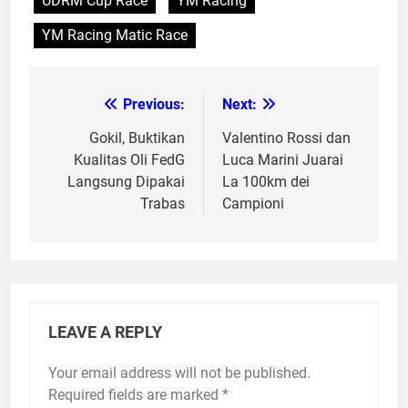
UDRM Cup Race
YM Racing
YM Racing Matic Race
Previous:
Next:
Post
navigation
Gokil, Buktikan
Valentino Rossi dan
Kualitas Oli FedG
Luca Marini Juarai
Langsung Dipakai
La 100km dei
Trabas
Campioni
LEAVE A REPLY
Your email address will not be published.
Required fields are marked
*