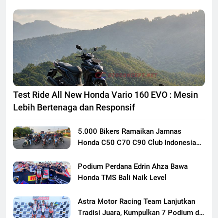
Test Ride All New Honda Vario 160 EVO : Mesin
Lebih Bertenaga dan Responsif
5.000 Bikers Ramaikan Jamnas
Honda C50 C70 C90 Club Indonesia
XXIII di Mojokerto, Perkuat
Persaudaraan Pecinta Motor Klasik
Podium Perdana Edrin Ahza Bawa
Honda
Honda TMS Bali Naik Level
Astra Motor Racing Team Lanjutkan
Tradisi Juara, Kumpulkan 7 Podium di