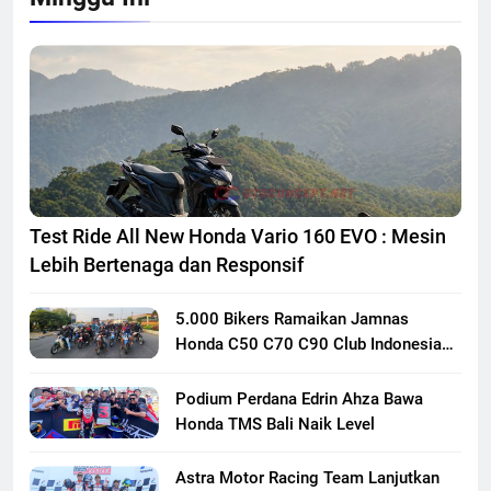
Test Ride All New Honda Vario 160 EVO : Mesin
Lebih Bertenaga dan Responsif
5.000 Bikers Ramaikan Jamnas
Honda C50 C70 C90 Club Indonesia
XXIII di Mojokerto, Perkuat
Persaudaraan Pecinta Motor Klasik
Podium Perdana Edrin Ahza Bawa
Honda
Honda TMS Bali Naik Level
Astra Motor Racing Team Lanjutkan