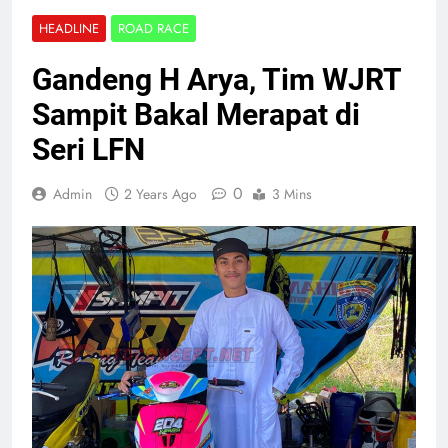
HEADLINE
ROAD RACE
Gandeng H Arya, Tim WJRT
Sampit Bakal Merapat di
Seri LFN
0
Admin
2 Years Ago
3 Mins