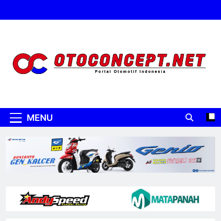
Skip
to
content
Oto Concept
Portal Otomotif Indonesia
MENU