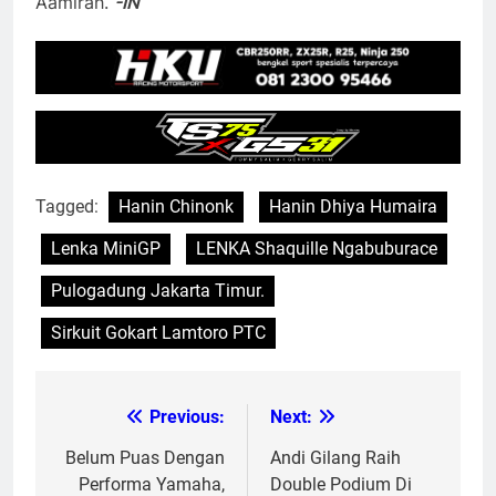
Aamirah.
-IN
Tagged:
Hanin Chinonk
Hanin Dhiya Humaira
Lenka MiniGP
LENKA Shaquille Ngabuburace
Pulogadung Jakarta Timur.
Sirkuit Gokart Lamtoro PTC
Previous:
Next:
Post
navigation
Belum Puas Dengan
Andi Gilang Raih
Performa Yamaha,
Double Podium Di