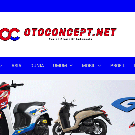
oncept
donesia
ASIA
DUNIA
UMUM
MOBIL
PROFIL