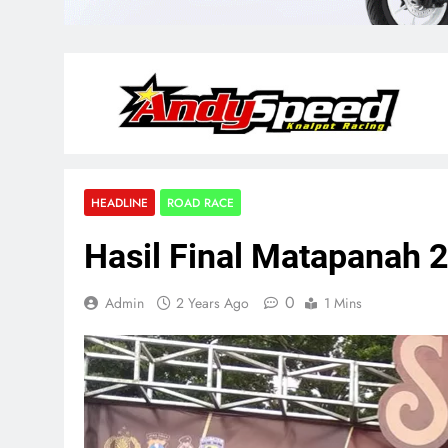
HEADLINE
ROAD RACE
Hasil Final Matapanah 2
0
Admin
2 Years Ago
1 Mins