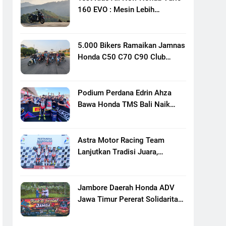
160 EVO : Mesin Lebih
Bertenaga Dan Responsif
5.000 Bikers Ramaikan Jamnas
Honda C50 C70 C90 Club
Indonesia XXIII Di Mojokerto,
Perkuat Persaudaraan Pecinta
Motor Klasik Honda
Podium Perdana Edrin Ahza
Bawa Honda TMS Bali Naik
Level
Astra Motor Racing Team
Lanjutkan Tradisi Juara,
Kumpulkan 7 Podium Di
Mandalika Racing Series
Putaran Ke 3
Jambore Daerah Honda ADV
Jawa Timur Pererat Solidaritas
Komunitas Lewat Riding,
Edukasi, Dan Aksi Sosial Di