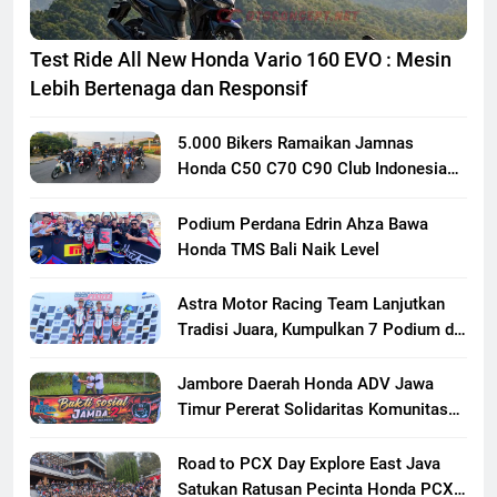
Test Ride All New Honda Vario 160 EVO : Mesin
Lebih Bertenaga dan Responsif
5.000 Bikers Ramaikan Jamnas
Honda C50 C70 C90 Club Indonesia
XXIII di Mojokerto, Perkuat
Persaudaraan Pecinta Motor Klasik
Podium Perdana Edrin Ahza Bawa
Honda
Honda TMS Bali Naik Level
Astra Motor Racing Team Lanjutkan
Tradisi Juara, Kumpulkan 7 Podium di
Mandalika Racing Series Putaran ke 3
Jambore Daerah Honda ADV Jawa
Timur Pererat Solidaritas Komunitas
Lewat Riding, Edukasi, dan Aksi Sosial
di Banyuwangi
Road to PCX Day Explore East Java
Satukan Ratusan Pecinta Honda PCX