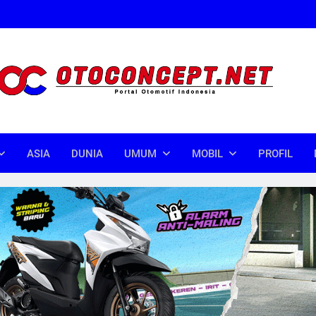
oncept
donesia
ASIA
DUNIA
UMUM
MOBIL
PROFIL