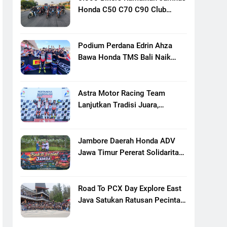
Honda C50 C70 C90 Club
Indonesia XXIII Di Mojokerto,
Perkuat Persaudaraan Pecinta
Motor Klasik Honda
Podium Perdana Edrin Ahza
Bawa Honda TMS Bali Naik
Level
Astra Motor Racing Team
Lanjutkan Tradisi Juara,
Kumpulkan 7 Podium Di
Mandalika Racing Series
Putaran Ke 3
Jambore Daerah Honda ADV
Jawa Timur Pererat Solidaritas
Komunitas Lewat Riding,
Edukasi, Dan Aksi Sosial Di
Banyuwangi
Road To PCX Day Explore East
Java Satukan Ratusan Pecinta
Honda PCX Menuju Bromo