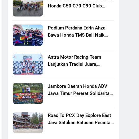
Honda C50 C70 C90 Club
Indonesia XXIII Di Mojokerto,
Perkuat Persaudaraan Pecinta
Motor Klasik Honda
Podium Perdana Edrin Ahza
Bawa Honda TMS Bali Naik
Level
Astra Motor Racing Team
Lanjutkan Tradisi Juara,
Kumpulkan 7 Podium Di
Mandalika Racing Series
Putaran Ke 3
Jambore Daerah Honda ADV
Jawa Timur Pererat Solidaritas
Komunitas Lewat Riding,
Edukasi, Dan Aksi Sosial Di
Banyuwangi
Road To PCX Day Explore East
Java Satukan Ratusan Pecinta
Honda PCX Menuju Bromo