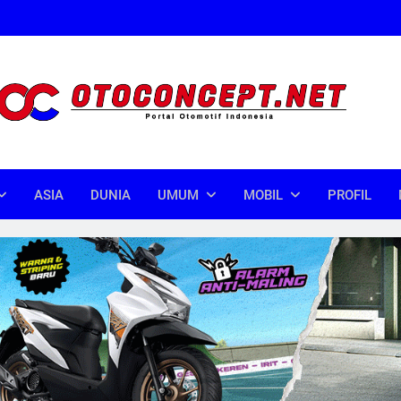
oncept
donesia
ASIA
DUNIA
UMUM
MOBIL
PROFIL