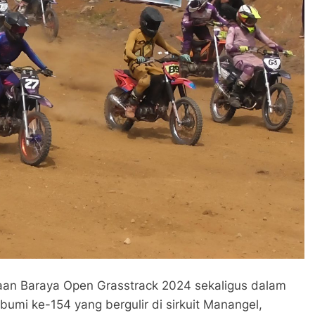
araan Baraya Open Grasstrack 2024 sekaligus dalam
umi ke-154 yang bergulir di sirkuit Manangel,