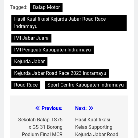
Tagged:
Balap Motor
Hasil Kualifikasi Kejurda Jabar Road Race
Indramayu
IMI Jabar Juara
IMI Pengcab Kabupaten Indramayu
Kejurda Jabar
Kejurda Jabar Road Race 2023 Indramayu
Road Race
Sport Centre Kabupaten Indramayu
Previous:
Next:
Post
navigation
Sekolah Balap TS75
Hasil Kualifikasi
x GS 31 Borong
Kelas Supporting
Podium Final MCR
Kejurda Jabar Road