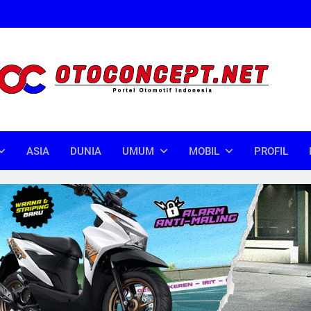
oncept
donesia
ASIA
DUNIA
UMUM
MOBIL
PROFIL