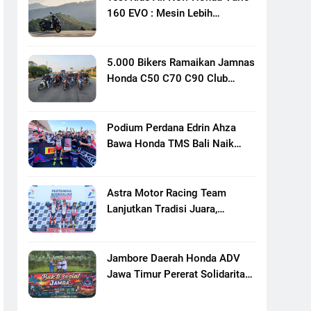
160 EVO : Mesin Lebih
Bertenaga Dan Responsif
5.000 Bikers Ramaikan Jamnas
Honda C50 C70 C90 Club
Indonesia XXIII Di Mojokerto,
Perkuat Persaudaraan Pecinta
Motor Klasik Honda
Podium Perdana Edrin Ahza
Bawa Honda TMS Bali Naik
Level
Astra Motor Racing Team
Lanjutkan Tradisi Juara,
Kumpulkan 7 Podium Di
Mandalika Racing Series
Putaran Ke 3
Jambore Daerah Honda ADV
Jawa Timur Pererat Solidaritas
Komunitas Lewat Riding,
Edukasi, Dan Aksi Sosial Di