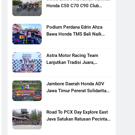
Honda C50 C70 C90 Club
Indonesia XXIII Di Mojokerto,
Perkuat Persaudaraan Pecinta
Motor Klasik Honda
Podium Perdana Edrin Ahza
Bawa Honda TMS Bali Naik
Level
Astra Motor Racing Team
Lanjutkan Tradisi Juara,
Kumpulkan 7 Podium Di
Mandalika Racing Series
Putaran Ke 3
Jambore Daerah Honda ADV
Jawa Timur Pererat Solidaritas
Komunitas Lewat Riding,
Edukasi, Dan Aksi Sosial Di
Banyuwangi
Road To PCX Day Explore East
Java Satukan Ratusan Pecinta
Honda PCX Menuju Bromo