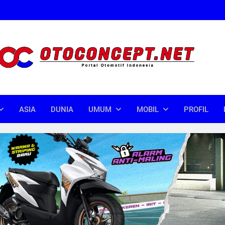
oncept
donesia
ASIA
DUNIA
UMUM
MOBIL
PROFIL