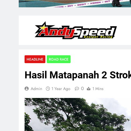
HEADLINE
ROAD RACE
Hasil Matapanah 2 Stro
0
Admin
1 Year Ago
1 Mins