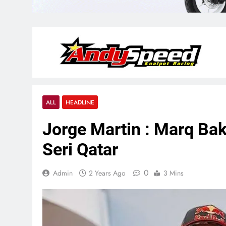
ALL
HEADLINE
Jorge Martin : Marq Bak
Seri Qatar
0
Admin
2 Years Ago
3 Mins