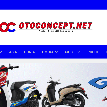
oncept
donesia
ASIA
DUNIA
UMUM
MOBIL
PROFIL