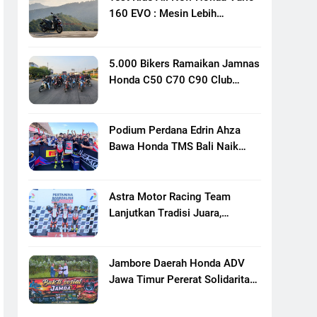
160 EVO : Mesin Lebih
Bertenaga Dan Responsif
5.000 Bikers Ramaikan Jamnas
Honda C50 C70 C90 Club
Indonesia XXIII Di Mojokerto,
Perkuat Persaudaraan Pecinta
Motor Klasik Honda
Podium Perdana Edrin Ahza
Bawa Honda TMS Bali Naik
Level
Astra Motor Racing Team
Lanjutkan Tradisi Juara,
Kumpulkan 7 Podium Di
Mandalika Racing Series
Putaran Ke 3
Jambore Daerah Honda ADV
Jawa Timur Pererat Solidaritas
Komunitas Lewat Riding,
Edukasi, Dan Aksi Sosial Di