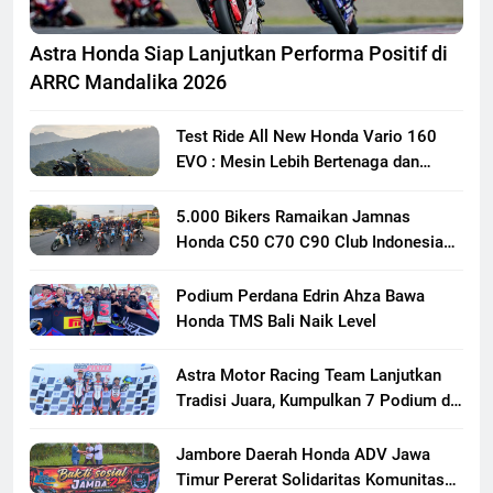
Astra Honda Siap Lanjutkan Performa Positif di
ARRC Mandalika 2026
Test Ride All New Honda Vario 160
EVO : Mesin Lebih Bertenaga dan
Responsif
5.000 Bikers Ramaikan Jamnas
Honda C50 C70 C90 Club Indonesia
XXIII di Mojokerto, Perkuat
Persaudaraan Pecinta Motor Klasik
Podium Perdana Edrin Ahza Bawa
Honda
Honda TMS Bali Naik Level
Astra Motor Racing Team Lanjutkan
Tradisi Juara, Kumpulkan 7 Podium di
Mandalika Racing Series Putaran ke 3
Jambore Daerah Honda ADV Jawa
Timur Pererat Solidaritas Komunitas