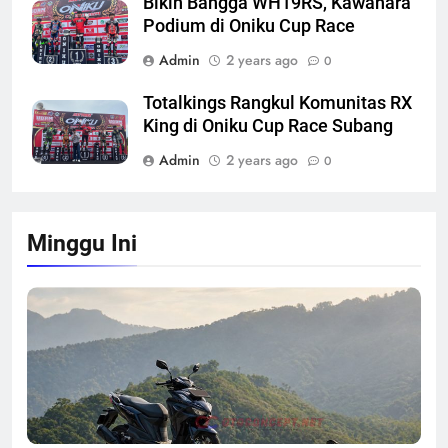
Bikin Bangga WH19RS, Kawahara
Podium di Oniku Cup Race
Admin
2 years ago
0
Totalkings Rangkul Komunitas RX
King di Oniku Cup Race Subang
Admin
2 years ago
0
Minggu Ini