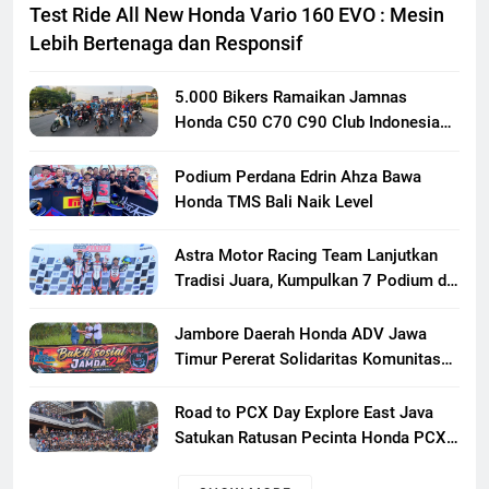
Test Ride All New Honda Vario 160 EVO : Mesin
Lebih Bertenaga dan Responsif
5.000 Bikers Ramaikan Jamnas
Honda C50 C70 C90 Club Indonesia
XXIII di Mojokerto, Perkuat
Persaudaraan Pecinta Motor Klasik
Podium Perdana Edrin Ahza Bawa
Honda
Honda TMS Bali Naik Level
Astra Motor Racing Team Lanjutkan
Tradisi Juara, Kumpulkan 7 Podium di
Mandalika Racing Series Putaran ke 3
Jambore Daerah Honda ADV Jawa
Timur Pererat Solidaritas Komunitas
Lewat Riding, Edukasi, dan Aksi Sosial
di Banyuwangi
Road to PCX Day Explore East Java
Satukan Ratusan Pecinta Honda PCX
Menuju Bromo