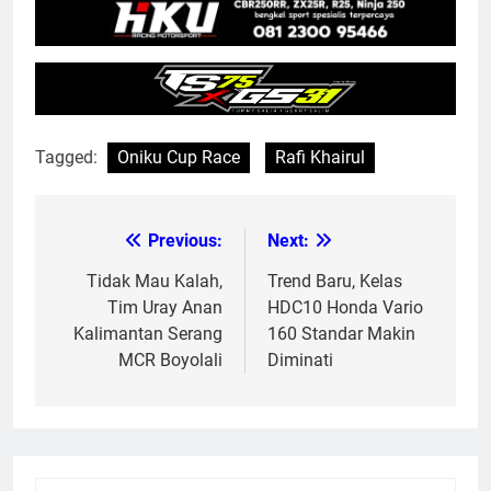
Tagged:
Oniku Cup Race
Rafi Khairul
Previous:
Next:
Post
navigation
Tidak Mau Kalah,
Trend Baru, Kelas
Tim Uray Anan
HDC10 Honda Vario
Kalimantan Serang
160 Standar Makin
MCR Boyolali
Diminati