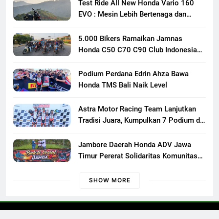
Test Ride All New Honda Vario 160
EVO : Mesin Lebih Bertenaga dan
Responsif
5.000 Bikers Ramaikan Jamnas
Honda C50 C70 C90 Club Indonesia
XXIII di Mojokerto, Perkuat
Persaudaraan Pecinta Motor Klasik
Podium Perdana Edrin Ahza Bawa
Honda
Honda TMS Bali Naik Level
Astra Motor Racing Team Lanjutkan
Tradisi Juara, Kumpulkan 7 Podium di
Mandalika Racing Series Putaran ke 3
Jambore Daerah Honda ADV Jawa
Timur Pererat Solidaritas Komunitas
Lewat Riding, Edukasi, dan Aksi Sosial
di Banyuwangi
SHOW MORE