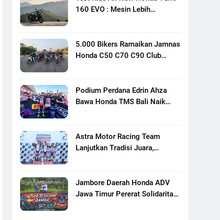
160 EVO : Mesin Lebih
Bertenaga Dan Responsif
5.000 Bikers Ramaikan Jamnas
Honda C50 C70 C90 Club
Indonesia XXIII Di Mojokerto,
Perkuat Persaudaraan Pecinta
Motor Klasik Honda
Podium Perdana Edrin Ahza
Bawa Honda TMS Bali Naik
Level
Astra Motor Racing Team
Lanjutkan Tradisi Juara,
Kumpulkan 7 Podium Di
Mandalika Racing Series
Putaran Ke 3
Jambore Daerah Honda ADV
Jawa Timur Pererat Solidaritas
Komunitas Lewat Riding,
Edukasi, Dan Aksi Sosial Di