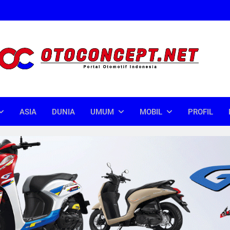
oncept
donesia
ASIA
DUNIA
UMUM
MOBIL
PROFIL