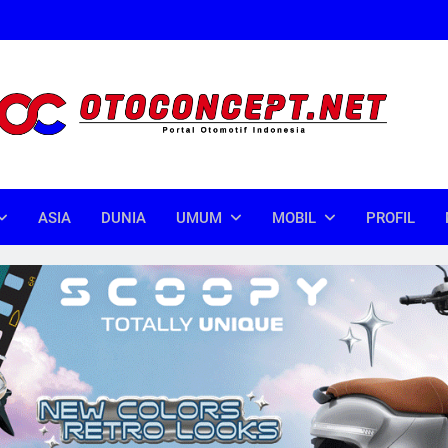
oncept
donesia
ASIA
DUNIA
UMUM
MOBIL
PROFIL