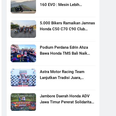
160 EVO : Mesin Lebih
Bertenaga Dan Responsif
5.000 Bikers Ramaikan Jamnas
Honda C50 C70 C90 Club
Indonesia XXIII Di Mojokerto,
Perkuat Persaudaraan Pecinta
Motor Klasik Honda
Podium Perdana Edrin Ahza
Bawa Honda TMS Bali Naik
Level
Astra Motor Racing Team
Lanjutkan Tradisi Juara,
Kumpulkan 7 Podium Di
Mandalika Racing Series
Putaran Ke 3
Jambore Daerah Honda ADV
Jawa Timur Pererat Solidaritas
Komunitas Lewat Riding,
Edukasi, Dan Aksi Sosial Di