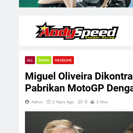
ALL
DUNIA
HEADLINE
Miguel Oliveira Dikont
Pabrikan MotoGP Denga
0
Admin
2 Years Ago
3 Mins