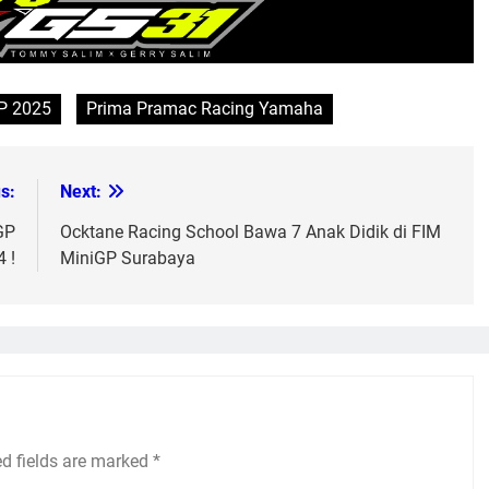
P 2025
Prima Pramac Racing Yamaha
s:
Next:
GP
Ocktane Racing School Bawa 7 Anak Didik di FIM
 !
MiniGP Surabaya
ed fields are marked
*