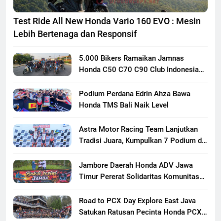
Test Ride All New Honda Vario 160 EVO : Mesin
Lebih Bertenaga dan Responsif
5.000 Bikers Ramaikan Jamnas
Honda C50 C70 C90 Club Indonesia
XXIII di Mojokerto, Perkuat
Persaudaraan Pecinta Motor Klasik
Podium Perdana Edrin Ahza Bawa
Honda
Honda TMS Bali Naik Level
Astra Motor Racing Team Lanjutkan
Tradisi Juara, Kumpulkan 7 Podium di
Mandalika Racing Series Putaran ke 3
Jambore Daerah Honda ADV Jawa
Timur Pererat Solidaritas Komunitas
Lewat Riding, Edukasi, dan Aksi Sosial
di Banyuwangi
Road to PCX Day Explore East Java
Satukan Ratusan Pecinta Honda PCX