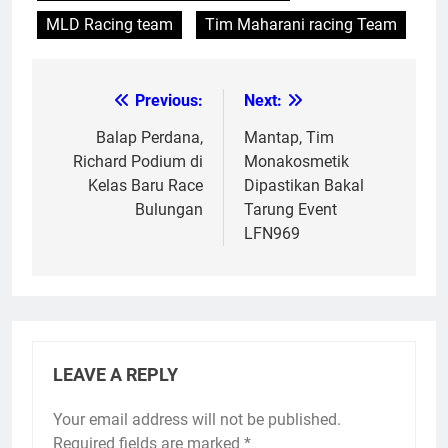
MLD Racing team
Tim Maharani racing Team
Previous:
Next:
Post
navigation
Balap Perdana,
Mantap, Tim
Richard Podium di
Monakosmetik
Kelas Baru Race
Dipastikan Bakal
Bulungan
Tarung Event
LFN969
LEAVE A REPLY
Your email address will not be published.
Required fields are marked
*