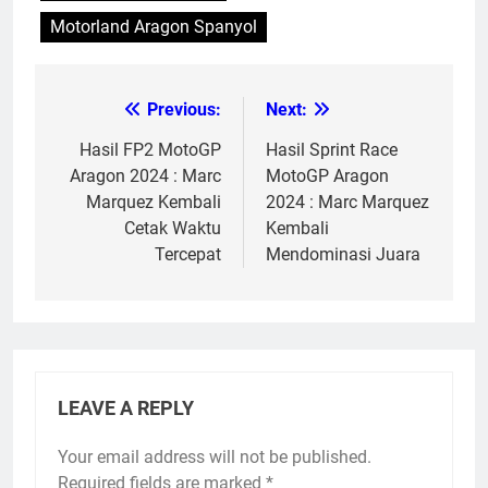
Motorland Aragon Spanyol
Previous:
Next:
Post
navigation
Hasil FP2 MotoGP
Hasil Sprint Race
Aragon 2024 : Marc
MotoGP Aragon
Marquez Kembali
2024 : Marc Marquez
Cetak Waktu
Kembali
Tercepat
Mendominasi Juara
LEAVE A REPLY
Your email address will not be published.
Required fields are marked
*