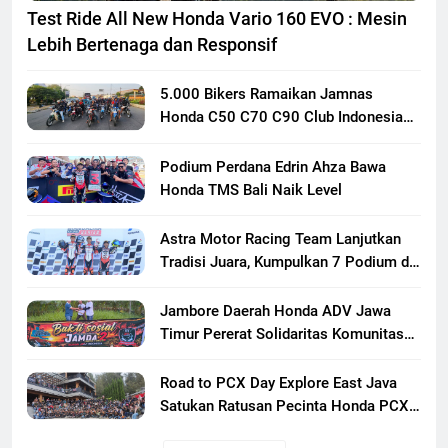
Test Ride All New Honda Vario 160 EVO : Mesin
Lebih Bertenaga dan Responsif
5.000 Bikers Ramaikan Jamnas
Honda C50 C70 C90 Club Indonesia
XXIII di Mojokerto, Perkuat
Persaudaraan Pecinta Motor Klasik
Podium Perdana Edrin Ahza Bawa
Honda
Honda TMS Bali Naik Level
Astra Motor Racing Team Lanjutkan
Tradisi Juara, Kumpulkan 7 Podium di
Mandalika Racing Series Putaran ke 3
Jambore Daerah Honda ADV Jawa
Timur Pererat Solidaritas Komunitas
Lewat Riding, Edukasi, dan Aksi Sosial
di Banyuwangi
Road to PCX Day Explore East Java
Satukan Ratusan Pecinta Honda PCX
Menuju Bromo