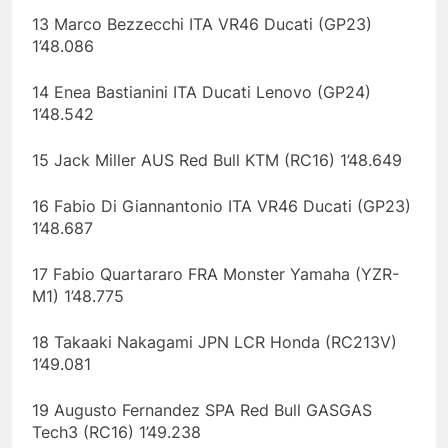
13 Marco Bezzecchi ITA VR46 Ducati (GP23)
1’48.086
14 Enea Bastianini ITA Ducati Lenovo (GP24)
1’48.542
15 Jack Miller AUS Red Bull KTM (RC16) 1’48.649
16 Fabio Di Giannantonio ITA VR46 Ducati (GP23)
1’48.687
17 Fabio Quartararo FRA Monster Yamaha (YZR-
M1) 1’48.775
18 Takaaki Nakagami JPN LCR Honda (RC213V)
1’49.081
19 Augusto Fernandez SPA Red Bull GASGAS
Tech3 (RC16) 1’49.238