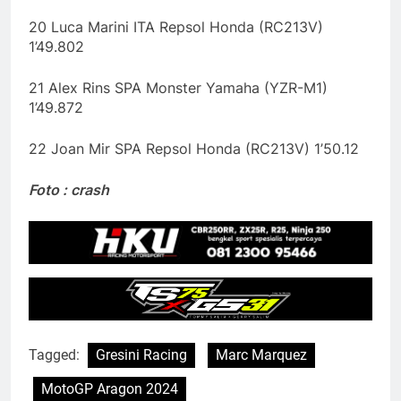
20 Luca Marini ITA Repsol Honda (RC213V)
1’49.802
21 Alex Rins SPA Monster Yamaha (YZR-M1)
1’49.872
22 Joan Mir SPA Repsol Honda (RC213V) 1’50.12
Foto : crash
Tagged:
Gresini Racing
Marc Marquez
MotoGP Aragon 2024