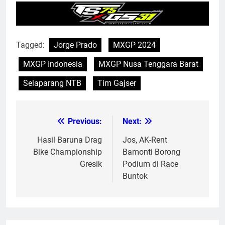
Tagged:
Jorge Prado
MXGP 2024
MXGP Indonesia
MXGP Nusa Tenggara Barat
Selaparang NTB
Tim Gajser
Previous:
Next:
Post
navigation
Hasil Baruna Drag
Jos, AK-Rent
Bike Championship
Bamonti Borong
Gresik
Podium di Race
Buntok