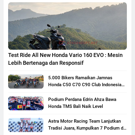
Test Ride All New Honda Vario 160 EVO : Mesin
Lebih Bertenaga dan Responsif
5.000 Bikers Ramaikan Jamnas
Honda C50 C70 C90 Club Indonesia
XXIII di Mojokerto, Perkuat
Persaudaraan Pecinta Motor Klasik
Podium Perdana Edrin Ahza Bawa
Honda
Honda TMS Bali Naik Level
Astra Motor Racing Team Lanjutkan
Tradisi Juara, Kumpulkan 7 Podium di