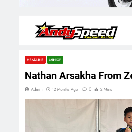
HEADLINE
MINIGP
Nathan Arsakha From Ze
0
Admin
12 Months Ago
2 Mins