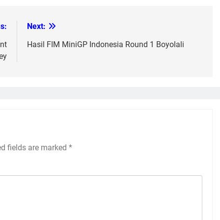
s:
Next:
nt
Hasil FIM MiniGP Indonesia Round 1 Boyolali
ey
ed fields are marked
*