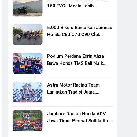
160 EVO : Mesin Lebih
Bertenaga Dan Responsif
5.000 Bikers Ramaikan Jamnas
Honda C50 C70 C90 Club
Indonesia XXIII Di Mojokerto,
Perkuat Persaudaraan Pecinta
Motor Klasik Honda
Podium Perdana Edrin Ahza
Bawa Honda TMS Bali Naik
Level
Astra Motor Racing Team
Lanjutkan Tradisi Juara,
Kumpulkan 7 Podium Di
Mandalika Racing Series
Putaran Ke 3
Jambore Daerah Honda ADV
Jawa Timur Pererat Solidaritas
Komunitas Lewat Riding,
Edukasi, Dan Aksi Sosial Di