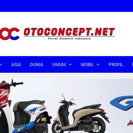
oncept
donesia
ASIA
DUNIA
UMUM
MOBIL
PROFIL