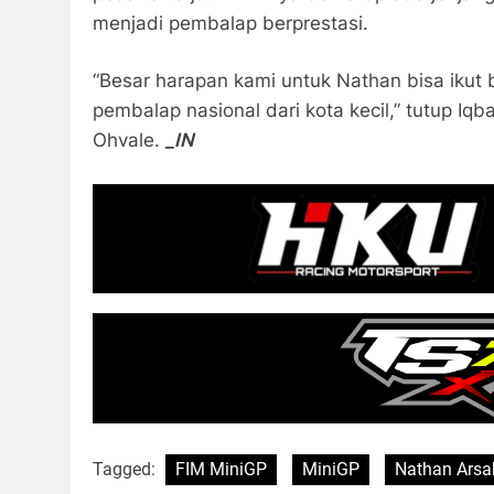
menjadi pembalap berprestasi.
“Besar harapan kami untuk Nathan bisa ikut b
pembalap nasional dari kota kecil,” tutup Iq
Ohvale.
_IN
Tagged:
FIM MiniGP
MiniGP
Nathan Arsa