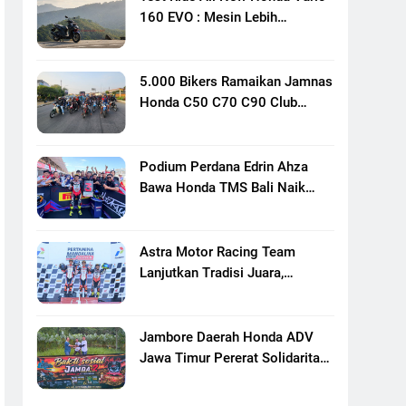
160 EVO : Mesin Lebih
Bertenaga Dan Responsif
5.000 Bikers Ramaikan Jamnas
Honda C50 C70 C90 Club
Indonesia XXIII Di Mojokerto,
Perkuat Persaudaraan Pecinta
Motor Klasik Honda
Podium Perdana Edrin Ahza
Bawa Honda TMS Bali Naik
Level
Astra Motor Racing Team
Lanjutkan Tradisi Juara,
Kumpulkan 7 Podium Di
Mandalika Racing Series
Putaran Ke 3
Jambore Daerah Honda ADV
Jawa Timur Pererat Solidaritas
Komunitas Lewat Riding,
Edukasi, Dan Aksi Sosial Di