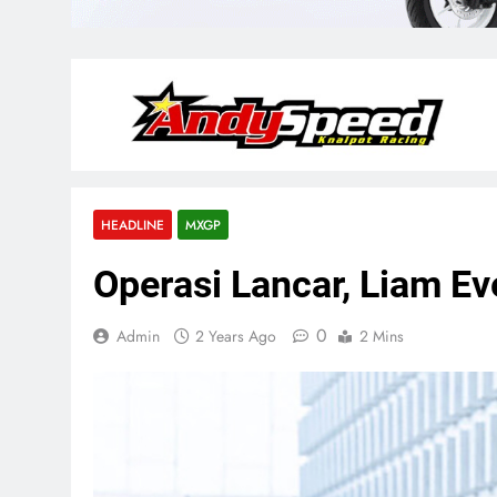
HEADLINE
MXGP
Operasi Lancar, Liam E
0
Admin
2 Years Ago
2 Mins