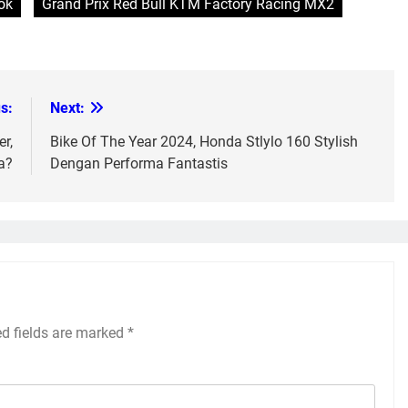
ok
Grand Prix Red Bull KTM Factory Racing MX2
s:
Next:
r,
Bike Of The Year 2024, Honda Stlylo 160 Stylish
a?
Dengan Performa Fantastis
ed fields are marked
*