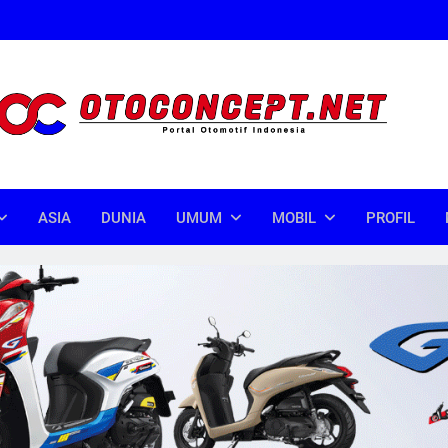
oncept
donesia
ASIA
DUNIA
UMUM
MOBIL
PROFIL