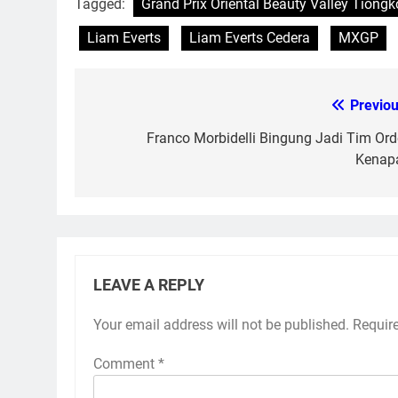
Tagged:
Grand Prix Oriental Beauty Valley Tiongk
Liam Everts
Liam Everts Cedera
MXGP
Previou
Post
navigation
Franco Morbidelli Bingung Jadi Tim Orde
Kenap
LEAVE A REPLY
Your email address will not be published.
Requir
Comment
*