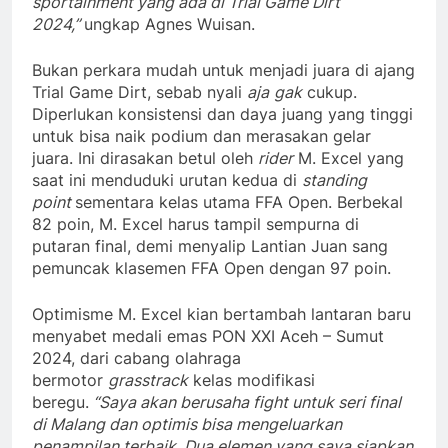
sportainment yang ada di Trial Game Dirt
2024,”
ungkap Agnes Wuisan.
Bukan perkara mudah untuk menjadi juara di ajang
Trial Game Dirt, sebab nyali
aja
gak
cukup.
Diperlukan konsistensi dan daya juang yang tinggi
untuk bisa naik podium dan merasakan gelar
juara. Ini dirasakan betul oleh
rider
M. Excel yang
saat ini menduduki urutan kedua di
standing
point
sementara kelas utama FFA Open. Berbekal
82 poin, M. Excel harus tampil sempurna di
putaran final, demi menyalip Lantian Juan sang
pemuncak klasemen FFA Open dengan 97 poin.
Optimisme M. Excel kian bertambah lantaran baru
menyabet medali emas PON XXI Aceh – Sumut
2024, dari cabang olahraga
bermotor
grasstrack
kelas modifikasi
beregu.
“Saya akan berusaha fight untuk seri final
di Malang dan optimis bisa mengeluarkan
penampilan terbaik. Dua elemen yang saya siapkan