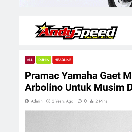
ALL
DUNIA
HEADLINE
Pramac Yamaha Gaet Mig
Arbolino Untuk Musim 
0
Admin
2 Years Ago
2 Mins