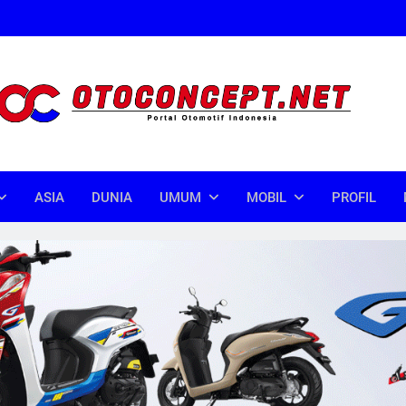
oncept
donesia
ASIA
DUNIA
UMUM
MOBIL
PROFIL