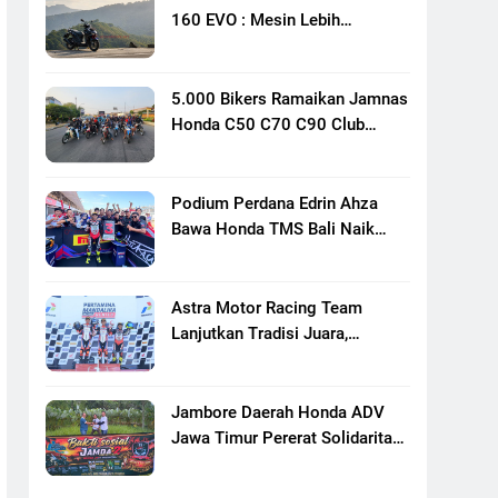
160 EVO : Mesin Lebih
Bertenaga Dan Responsif
5.000 Bikers Ramaikan Jamnas
Honda C50 C70 C90 Club
Indonesia XXIII Di Mojokerto,
Perkuat Persaudaraan Pecinta
Motor Klasik Honda
Podium Perdana Edrin Ahza
Bawa Honda TMS Bali Naik
Level
Astra Motor Racing Team
Lanjutkan Tradisi Juara,
Kumpulkan 7 Podium Di
Mandalika Racing Series
Putaran Ke 3
Jambore Daerah Honda ADV
Jawa Timur Pererat Solidaritas
Komunitas Lewat Riding,
Edukasi, Dan Aksi Sosial Di