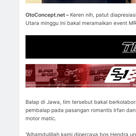
OtoConcept.net –
Keren nih, patut diapresi
Utara minggu ini bakal meramaikan event MR
Balap di Jawa, tim tersebut bakal berkola
pembalap pada pasangan romantis Irfan dan
motor matic.
“Alhamdulillah kami dipercaya bos Hendra u