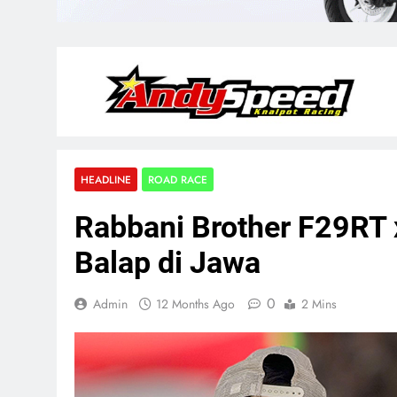
HEADLINE
ROAD RACE
Rabbani Brother F29RT
Balap di Jawa
0
Admin
12 Months Ago
2 Mins