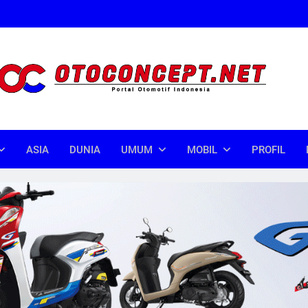
oncept
donesia
ASIA
DUNIA
UMUM
MOBIL
PROFIL