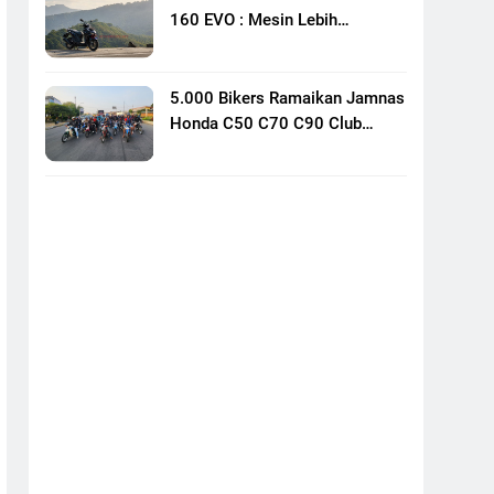
160 EVO : Mesin Lebih
Bertenaga Dan Responsif
5.000 Bikers Ramaikan Jamnas
Honda C50 C70 C90 Club
Indonesia XXIII Di Mojokerto,
Perkuat Persaudaraan Pecinta
Motor Klasik Honda
Podium Perdana Edrin Ahza
Bawa Honda TMS Bali Naik
Level
Astra Motor Racing Team
Lanjutkan Tradisi Juara,
Kumpulkan 7 Podium Di
Mandalika Racing Series
Putaran Ke 3
Jambore Daerah Honda ADV
Jawa Timur Pererat Solidaritas
Komunitas Lewat Riding,