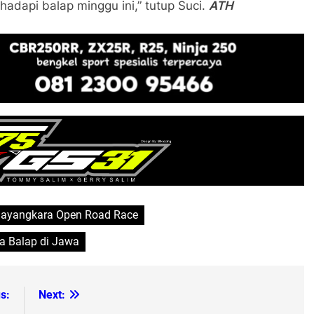
adapi balap minggu ini,” tutup Suci.
ATH
hayangkara Open Road Race
a Balap di Jawa
s:
Next: