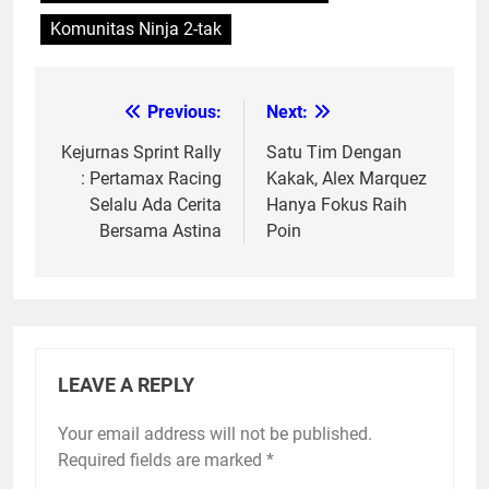
Komunitas Ninja 2-tak
Previous:
Next:
Post
navigation
Kejurnas Sprint Rally
Satu Tim Dengan
: Pertamax Racing
Kakak, Alex Marquez
Selalu Ada Cerita
Hanya Fokus Raih
Bersama Astina
Poin
LEAVE A REPLY
Your email address will not be published.
Required fields are marked
*