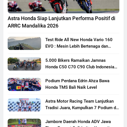
Astra Honda Siap Lanjutkan Performa Positif di
ARRC Mandalika 2026
Test Ride All New Honda Vario 160
EVO : Mesin Lebih Bertenaga dan
Responsif
5.000 Bikers Ramaikan Jamnas
Honda C50 C70 C90 Club Indonesia
XXIII di Mojokerto, Perkuat
Persaudaraan Pecinta Motor Klasik
Podium Perdana Edrin Ahza Bawa
Honda
Honda TMS Bali Naik Level
Astra Motor Racing Team Lanjutkan
Tradisi Juara, Kumpulkan 7 Podium di
Mandalika Racing Series Putaran ke 3
Jambore Daerah Honda ADV Jawa