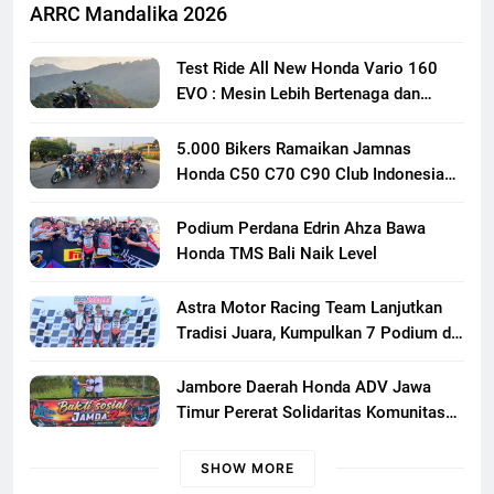
ARRC Mandalika 2026
Test Ride All New Honda Vario 160
EVO : Mesin Lebih Bertenaga dan
Responsif
5.000 Bikers Ramaikan Jamnas
Honda C50 C70 C90 Club Indonesia
XXIII di Mojokerto, Perkuat
Persaudaraan Pecinta Motor Klasik
Podium Perdana Edrin Ahza Bawa
Honda
Honda TMS Bali Naik Level
Astra Motor Racing Team Lanjutkan
Tradisi Juara, Kumpulkan 7 Podium di
Mandalika Racing Series Putaran ke 3
Jambore Daerah Honda ADV Jawa
Timur Pererat Solidaritas Komunitas
Lewat Riding, Edukasi, dan Aksi Sosial
di Banyuwangi
SHOW MORE