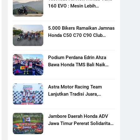
160 EVO : Mesin Lebih
Bertenaga Dan Responsif
5.000 Bikers Ramaikan Jamnas
Honda C50 C70 C90 Club
Indonesia XXIII Di Mojokerto,
Perkuat Persaudaraan Pecinta
Motor Klasik Honda
Podium Perdana Edrin Ahza
Bawa Honda TMS Bali Naik
Level
Astra Motor Racing Team
Lanjutkan Tradisi Juara,
Kumpulkan 7 Podium Di
Mandalika Racing Series
Putaran Ke 3
Jambore Daerah Honda ADV
Jawa Timur Pererat Solidaritas
Komunitas Lewat Riding,
Edukasi, Dan Aksi Sosial Di