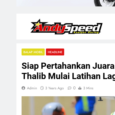
BALAP MOBIL
HEADLINE
Siap Pertahankan Juara
Thalib Mulai Latihan La
0
Admin
3 Years Ago
3 Mins