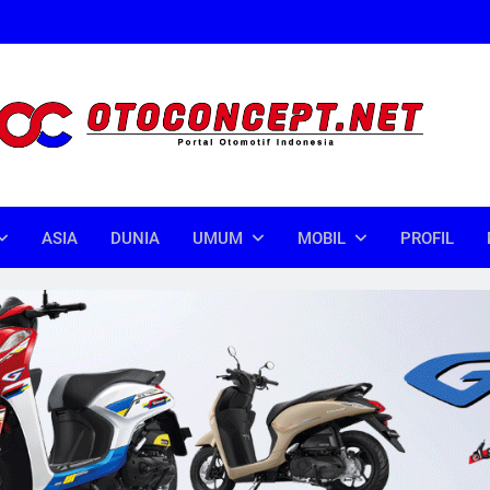
oncept
donesia
ASIA
DUNIA
UMUM
MOBIL
PROFIL