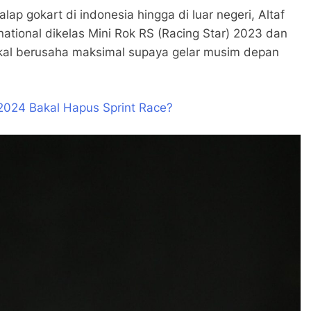
ap gokart di indonesia hingga di luar negeri, Altaf
 national dikelas Mini Rok RS (Racing Star) 2023 dan
akal berusaha maksimal supaya gelar musim depan
2024 Bakal Hapus Sprint Race?